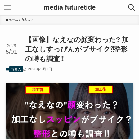
media futuretide
ホーム
有名人
【画像】なえなの顔変わった? 加
2026
工なしすっぴんがブサイク⁈整形
5/01
の噂も調査‼
2026年5月1日
有名人